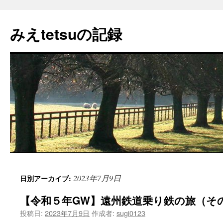
コ
ン
みえtetsuの記録
テ
ン
ツ
へ
ス
キ
ッ
プ
2023年7月9日
日別アーカイブ:
【令和５年GW】遠州鉄道乗り鉄の旅（そ
投稿日:
2023年7月9日
作成者:
sugi0123