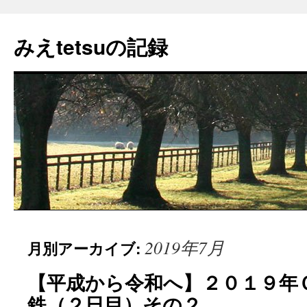
コ
ン
みえtetsuの記録
テ
ン
ツ
へ
ス
キ
ッ
プ
2019年7月
月別アーカイブ:
【平成から令和へ】２０１９年
鉄（２日目）その２