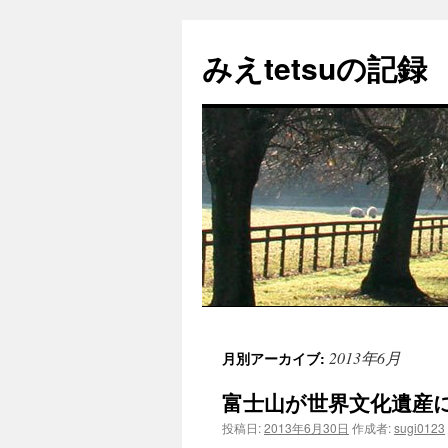
コ
ン
みえtetsuの記録
テ
ン
ツ
へ
ス
キ
ッ
プ
2013年6月
月別アーカイブ:
富士山が世界文化遺産
投稿日:
2013年6月30日
作成者:
sugi0123