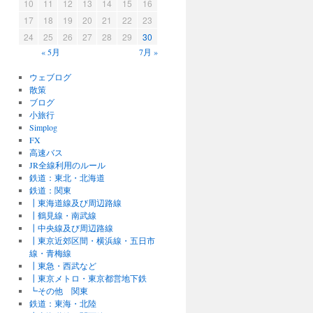
10
11
12
13
14
15
16
17
18
19
20
21
22
23
24
25
26
27
28
29
30
« 5月
7月 »
ウェブログ
散策
ブログ
小旅行
Simplog
FX
高速バス
JR全線利用のルール
鉄道：東北・北海道
鉄道：関東
┃東海道線及び周辺路線
┃鶴見線・南武線
┃中央線及び周辺路線
┃東京近郊区間・横浜線・五日市
線・青梅線
┃東急・西武など
┃東京メトロ・東京都営地下鉄
┗その他 関東
鉄道：東海・北陸