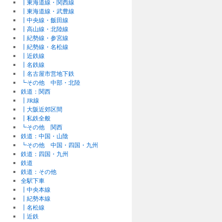
┃東海道線・関西線
┃東海道線・武豊線
┃中央線・飯田線
┃高山線・北陸線
┃紀勢線・参宮線
┃紀勢線・名松線
┃近鉄線
┃名鉄線
┃名古屋市営地下鉄
┗その他 中部・北陸
鉄道：関西
┃JR線
┃大阪近郊区間
┃私鉄全般
┗その他 関西
鉄道：中国・山陰
┗その他 中国・四国・九州
鉄道：四国・九州
鉄道
鉄道：その他
全駅下車
┃中央本線
┃紀勢本線
┃名松線
┃近鉄