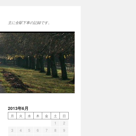
主に全駅下車の記録です。
2013年6月
月
火
水
木
金
土
日
1
2
3
4
5
6
7
8
9