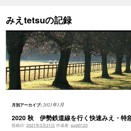
コ
ン
みえtetsuの記録
テ
ン
ツ
へ
ス
キ
ッ
プ
2021年3月
月別アーカイブ:
2020 秋 伊勢鉄道線を行く快速みえ・特急
投稿日:
2021年3月21日
作成者:
sugi0123