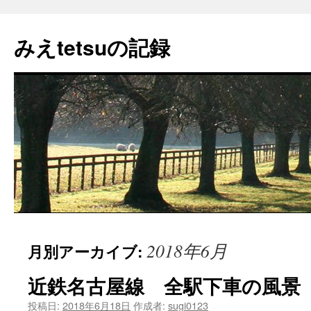
コ
ン
みえtetsuの記録
テ
ン
ツ
へ
ス
キ
ッ
プ
2018年6月
月別アーカイブ:
近鉄名古屋線 全駅下車の風景
投稿日:
2018年6月18日
作成者:
sugi0123