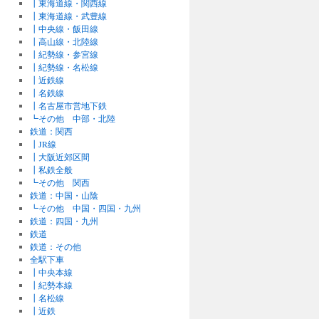
┃東海道線・関西線
┃東海道線・武豊線
┃中央線・飯田線
┃高山線・北陸線
┃紀勢線・参宮線
┃紀勢線・名松線
┃近鉄線
┃名鉄線
┃名古屋市営地下鉄
┗その他 中部・北陸
鉄道：関西
┃JR線
┃大阪近郊区間
┃私鉄全般
┗その他 関西
鉄道：中国・山陰
┗その他 中国・四国・九州
鉄道：四国・九州
鉄道
鉄道：その他
全駅下車
┃中央本線
┃紀勢本線
┃名松線
┃近鉄