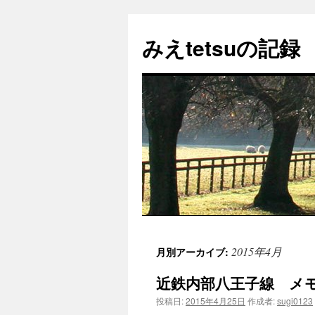
コ
ン
みえtetsuの記録
テ
ン
ツ
へ
ス
キ
ッ
プ
2015年4月
月別アーカイブ:
近鉄内部八王子線 メ
投稿日:
2015年4月25日
作成者:
sugi0123