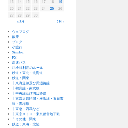
13
14
15
16
17
18
19
20
21
22
23
24
25
26
27
28
29
30
« 3月
5月 »
ウェブログ
散策
ブログ
小旅行
Simplog
FX
高速バス
JR全線利用のルール
鉄道：東北・北海道
鉄道：関東
┃東海道線及び周辺路線
┃鶴見線・南武線
┃中央線及び周辺路線
┃東京近郊区間・横浜線・五日市
線・青梅線
┃東急・西武など
┃東京メトロ・東京都営地下鉄
┗その他 関東
鉄道：東海・北陸