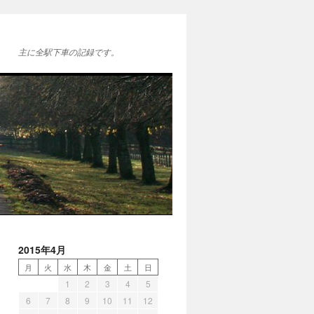
主に全駅下車の記録です。
2015年4月
月
火
水
木
金
土
日
1
2
3
4
5
6
7
8
9
10
11
12