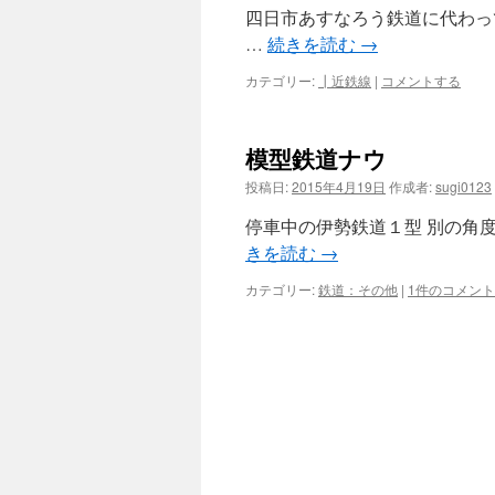
四日市あすなろう鉄道に代わっ
…
続きを読む
→
カテゴリー:
┃近鉄線
|
コメントする
模型鉄道ナウ
投稿日:
2015年4月19日
作成者:
sugi0123
停車中の伊勢鉄道１型 別の角
きを読む
→
カテゴリー:
鉄道：その他
|
1件のコメント