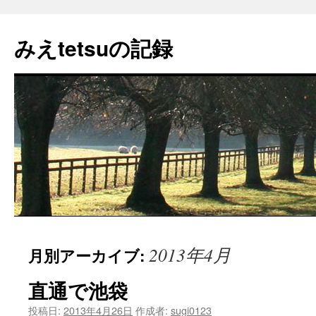
コ
ン
みえtetsuの記録
テ
ン
ツ
へ
ス
キ
ッ
プ
2013年4月
月別アーカイブ:
直通で池袋
投稿日:
2013年4月26日
作成者:
sugi0123