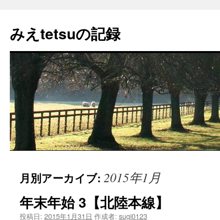
コ
ン
みえtetsuの記録
テ
ン
ツ
へ
ス
キ
ッ
プ
2015年1月
月別アーカイブ:
年末年始 3【北陸本線】
投稿日:
2015年1月31日
作成者:
sugi0123