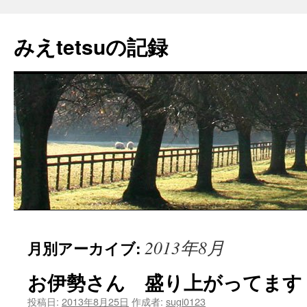
コ
ン
みえtetsuの記録
テ
ン
ツ
へ
ス
キ
ッ
プ
2013年8月
月別アーカイブ:
お伊勢さん 盛り上がってます
投稿日:
2013年8月25日
作成者:
sugi0123