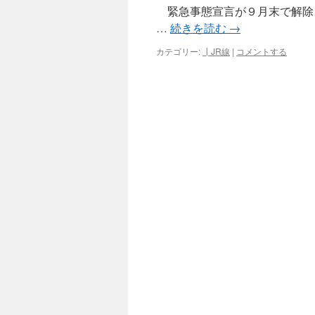
緊急事態宣言が９月末で解除さ
…
続きを読む
→
カテゴリー:
┃JR線
|
コメントする