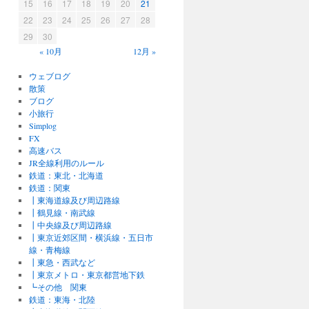
15
16
17
18
19
20
21
22
23
24
25
26
27
28
29
30
« 10月
12月 »
ウェブログ
散策
ブログ
小旅行
Simplog
FX
高速バス
JR全線利用のルール
鉄道：東北・北海道
鉄道：関東
┃東海道線及び周辺路線
┃鶴見線・南武線
┃中央線及び周辺路線
┃東京近郊区間・横浜線・五日市
線・青梅線
┃東急・西武など
┃東京メトロ・東京都営地下鉄
┗その他 関東
鉄道：東海・北陸