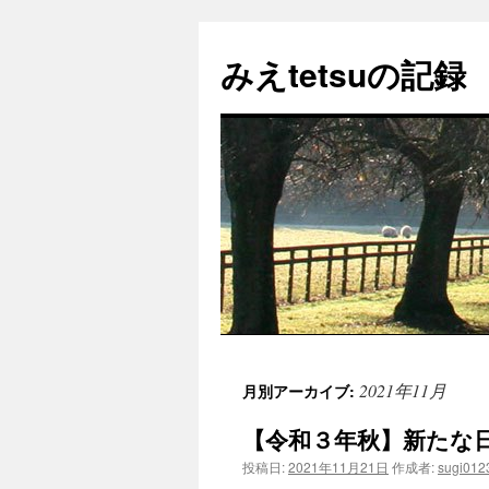
コ
ン
みえtetsuの記録
テ
ン
ツ
へ
ス
キ
ッ
プ
2021年11月
月別アーカイブ:
【令和３年秋】新たな
投稿日:
2021年11月21日
作成者:
sugi012