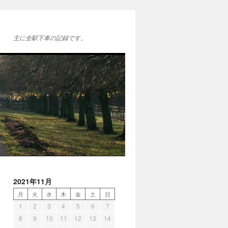
主に全駅下車の記録です。
2021年11月
月
火
水
木
金
土
日
1
2
3
4
5
6
7
8
9
10
11
12
13
14