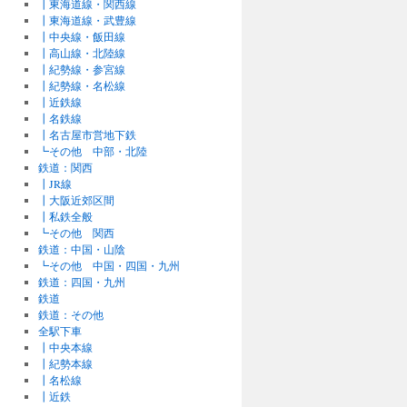
┃東海道線・関西線
┃東海道線・武豊線
┃中央線・飯田線
┃高山線・北陸線
┃紀勢線・参宮線
┃紀勢線・名松線
┃近鉄線
┃名鉄線
┃名古屋市営地下鉄
┗その他 中部・北陸
鉄道：関西
┃JR線
┃大阪近郊区間
┃私鉄全般
┗その他 関西
鉄道：中国・山陰
┗その他 中国・四国・九州
鉄道：四国・九州
鉄道
鉄道：その他
全駅下車
┃中央本線
┃紀勢本線
┃名松線
┃近鉄