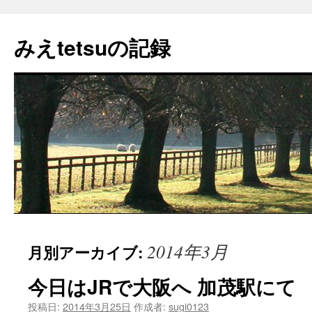
コ
ン
みえtetsuの記録
テ
ン
ツ
へ
ス
キ
ッ
プ
2014年3月
月別アーカイブ:
今日はJRで大阪へ 加茂駅にて
投稿日:
2014年3月25日
作成者:
sugi0123