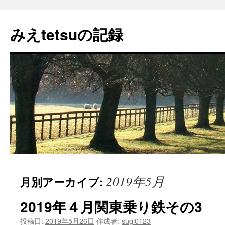
コ
ン
みえtetsuの記録
テ
ン
ツ
へ
ス
キ
ッ
プ
2019年5月
月別アーカイブ:
2019年４月関東乗り鉄その3
投稿日:
2019年5月26日
作成者:
sugi0123