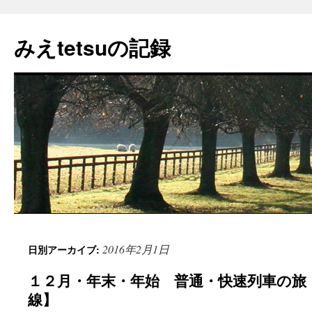
コ
ン
みえtetsuの記録
テ
ン
ツ
へ
ス
キ
ッ
プ
2016年2月1日
日別アーカイブ:
１２月・年末・年始 普通・快速列車の旅
線】