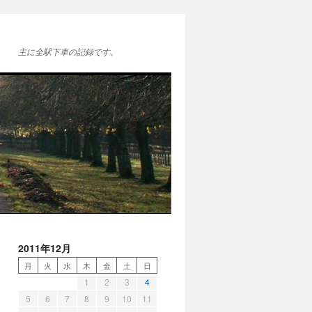
主に全駅下車の記録です。
2011年12月
月
火
水
木
金
土
日
1
2
3
4
5
6
7
8
9
10
11