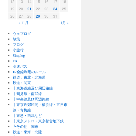
12
13
14
15
16
17
18
19
20
21
22
23
24
25
26
27
28
29
30
31
« 11月
1月 »
ウェブログ
散策
ブログ
小旅行
Simplog
FX
高速バス
JR全線利用のルール
鉄道：東北・北海道
鉄道：関東
┃東海道線及び周辺路線
┃鶴見線・南武線
┃中央線及び周辺路線
┃東京近郊区間・横浜線・五日市
線・青梅線
┃東急・西武など
┃東京メトロ・東京都営地下鉄
┗その他 関東
鉄道：東海・北陸