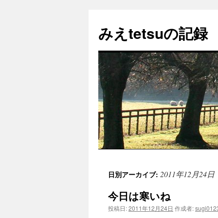
コ
ン
みえtetsuの記録
テ
ン
ツ
へ
ス
キ
ッ
プ
2011年12月24日
日別アーカイブ:
今日は寒いね
投稿日:
2011年12月24日
作成者:
sugi012