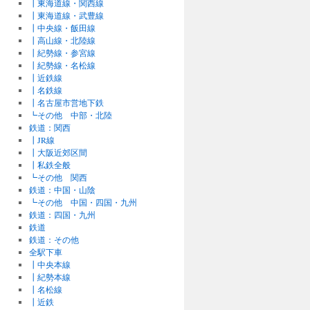
┃東海道線・関西線
┃東海道線・武豊線
┃中央線・飯田線
┃高山線・北陸線
┃紀勢線・参宮線
┃紀勢線・名松線
┃近鉄線
┃名鉄線
┃名古屋市営地下鉄
┗その他 中部・北陸
鉄道：関西
┃JR線
┃大阪近郊区間
┃私鉄全般
┗その他 関西
鉄道：中国・山陰
┗その他 中国・四国・九州
鉄道：四国・九州
鉄道
鉄道：その他
全駅下車
┃中央本線
┃紀勢本線
┃名松線
┃近鉄