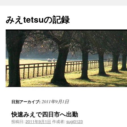
コ
ン
みえtetsuの記録
テ
ン
ツ
へ
ス
キ
ッ
プ
2011年9月1日
日別アーカイブ:
快速みえで四日市へ出勤
投稿日:
2011年9月1日
作成者:
sugi0123