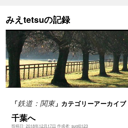
コ
ン
みえtetsuの記録
テ
ン
ツ
へ
ス
キ
ッ
プ
鉄道：関東
「
」カテゴリーアーカイブ
千葉へ
投稿日:
2018年12月17日
作成者:
sugi0123