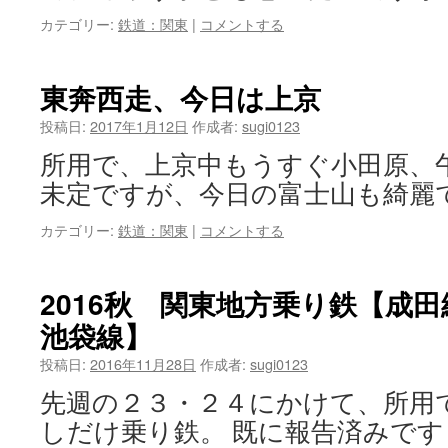
カテゴリー:
鉄道：関東
|
コメントする
東奔西走、今日は上京
投稿日:
2017年1月12日
作成者:
sugi0123
所用で、上京中もうすぐ小田原、
未定ですが、今日の富士山も綺麗
カテゴリー:
鉄道：関東
|
コメントする
2016秋 関東地方乗り鉄【成
池袋線】
投稿日:
2016年11月28日
作成者:
sugi0123
先週の２３・２４にかけて、所用
しだけ乗り鉄。 既に報告済みです