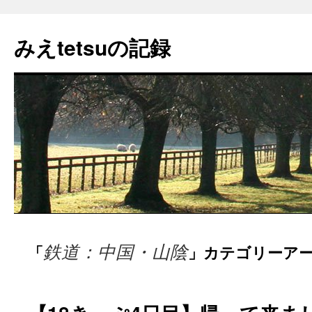
コ
ン
みえtetsuの記録
テ
ン
ツ
へ
ス
キ
ッ
プ
鉄道：中国・山陰
「
」カテゴリーア