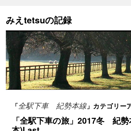
コ
ン
みえtetsuの記録
テ
ン
ツ
へ
ス
キ
ッ
プ
全駅下車 紀勢本線
「
」カテゴリー
「全駅下車の旅」2017冬 紀勢
本)Last