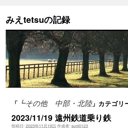
コ
ン
みえtetsuの記録
テ
ン
ツ
へ
ス
キ
ッ
プ
┗その他 中部・北陸
「
」カテゴリ
2023/11/19 遠州鉄道乗り鉄
投稿日:
2023年11月19日
作成者:
sugi0123